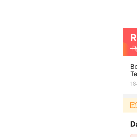
R
R
Bo
T
18
Pengguna baru berbelanja di aplikasi Akulaku
D