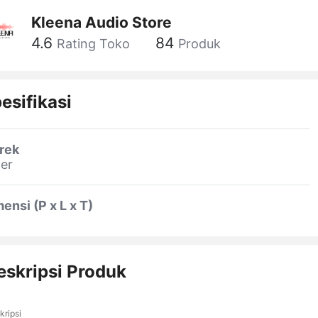
Kleena Audio Store
4.6
84
Rating Toko
Produk
esifikasi
rek
er
ensi (P x L x T)
eskripsi Produk
kripsi