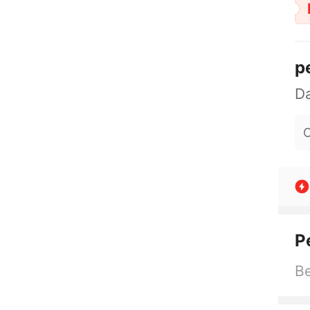
p
O
P
Be