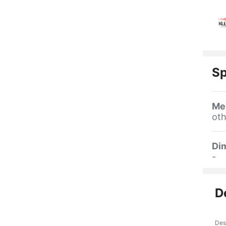
Sp
Me
oth
Dim
-
D
Des