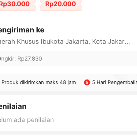
Rp30.000
Rp20.000
engiriman ke
Daerah Khusus Ibukota Jakarta, Kota Jakarta Barat, Cengkareng, yy
ngkir
:
Rp27.830
Produk dikirimkan maks 48 jam
5 Hari Pengembali
enilaian
lum ada penilaian