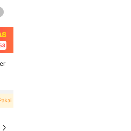
AS
52
er
i！
Pengguna baru berbelanja di aplikasi Akulaku 