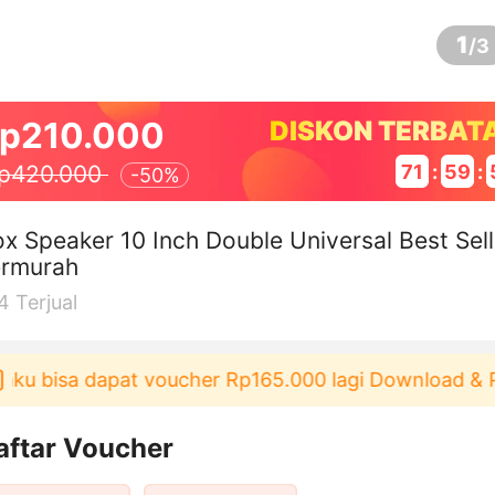
1
/
3
p210.000
DISKON TERBAT
71
:
59
:
p420.000
-
50%
x Speaker 10 Inch Double Universal Best Sell
ermurah
4
Terjual
 bisa dapat voucher Rp165.000 lagi Download & Paka
aftar Voucher