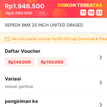
DISKON TERBATAS
Rp1.946.500
Rp2.290.000
71
:
59
:
53
-
15%
SEPEDA BMX 20 INCH UNITED DBASED
i Akulaku bisa dapat voucher Rp165.000 lagi Download & Pakai！
Daftar Voucher
Rp140.000
Rp100.000
Variasi
sesuai gambar
pengiriman ke