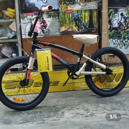
1
/
5