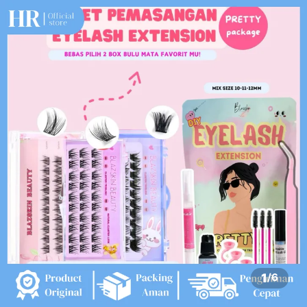
1
/
6