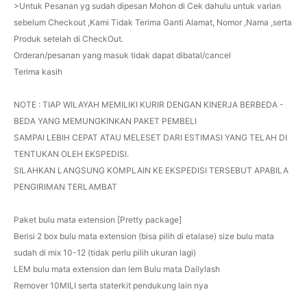
>Untuk Pesanan yg sudah dipesan Mohon di Cek dahulu untuk varian
sebelum Checkout ,Kami Tidak Terima Ganti Alamat, Nomor ,Nama ,serta
Produk setelah di CheckOut.
Orderan/pesanan yang masuk tidak dapat dibatal/cancel
Terima kasih
NOTE : TIAP WILAYAH MEMILIKI KURIR DENGAN KINERJA BERBEDA -
BEDA YANG MEMUNGKINKAN PAKET PEMBELI
SAMPAI LEBIH CEPAT ATAU MELESET DARI ESTIMASI YANG TELAH DI
TENTUKAN OLEH EKSPEDISI.
SILAHKAN LANGSUNG KOMPLAIN KE EKSPEDISI TERSEBUT APABILA
PENGIRIMAN TERLAMBAT
Paket bulu mata extension [Pretty package]
Berisi 2 box bulu mata extension (bisa pilih di etalase) size bulu mata
sudah di mix 10-12 (tidak perlu pilih ukuran lagi)
LEM bulu mata extension dan lem Bulu mata Dailylash
Remover 10MILI serta staterkit pendukung lain nya