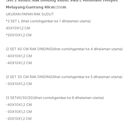
[𝗦𝗲𝘁 𝟮 𝗦𝘂𝘀𝘂𝗻] 𝗥𝗮𝗸 𝗗𝗶𝗻𝗱𝗶𝗻𝗴 𝗦𝘂𝗱𝘂𝘁 𝗦𝗶𝗸𝘂 𝗟 𝗠𝗶𝗻𝗶𝗺𝗮𝗹𝗶𝘀 𝗧𝗲𝗺𝗽𝗲𝗹/
𝗠𝗲𝗹𝗮𝘆𝗮𝗻𝗴/𝗚𝗮𝗻𝘁𝘂𝗻𝗴 𝟰𝟬𝗰𝗺/20𝗰𝗺:
UKURAN PAPAN RAK SUDUT
*2 SET L (lihat contohgambar ke 1 dihalaman utama)
40X10X1,2 CM
*20X10X1,2 CM
(2 SET 40 CM RAK DINDING(lihat contohgambar ke 4 dihalaman utama)
-40X10X1,2 CM
-40X10X1,2 CM
(2 SET 30 CM RAK DINDING(lihat contohgambar ke 5 dihalaman utama)
-30X10X1,2 CM
(3 SET40/30/20)(lihat contohgambar ke 6 dihalaman utama)
-40X10X1,2 CM
-30X10X1,2 CM
-20X10X1,2 CM