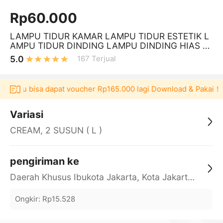
Rp60.000
LAMPU TIDUR KAMAR LAMPU TIDUR ESTETIK L
AMPU TIDUR DINDING LAMPU DINDING HIAS L
AMPU DINDING MINIMALIS LAMPU DINDING KA
5.0
167
Terjual
MAR
Akulaku bisa dapat voucher Rp165.000 lagi Download & Pakai！
Variasi
CREAM, 2 SUSUN ( L )
pengiriman ke
Daerah Khusus Ibukota Jakarta, Kota Jakarta Barat, Cengkareng, yy
Ongkir
:
Rp15.528