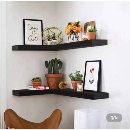
1
/
5