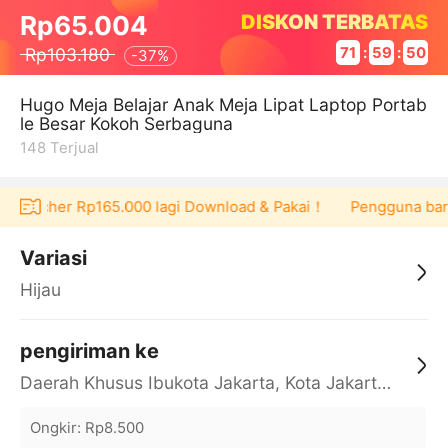
DISKON TERBATAS
Rp65.004
Rp103.180
71
:
59
:
50
-
37%
Hugo Meja Belajar Anak Meja Lipat Laptop Portab
le Besar Kokoh Serbaguna
148
Terjual
at voucher Rp165.000 lagi Download & Pakai！
Pengguna baru b
Variasi
Hijau
pengiriman ke
Daerah Khusus Ibukota Jakarta, Kota Jakarta Barat, Cengkareng, yy
Ongkir
:
Rp8.500