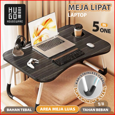
1
/
8