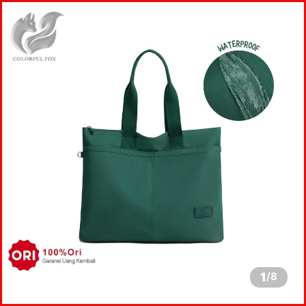
1
/
8