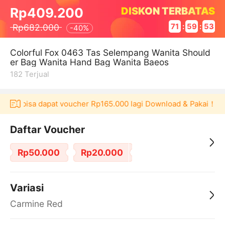
DISKON TERBATAS
Rp409.200
Rp682.000
71
:
59
:
52
-
40%
Colorful Fox 0463 Tas Selempang Wanita Should
er Bag Wanita Hand Bag Wanita Baeos
182
Terjual
kulaku bisa dapat voucher Rp165.000 lagi Download & Pakai！
Daftar Voucher
Rp50.000
Rp20.000
Variasi
Carmine Red