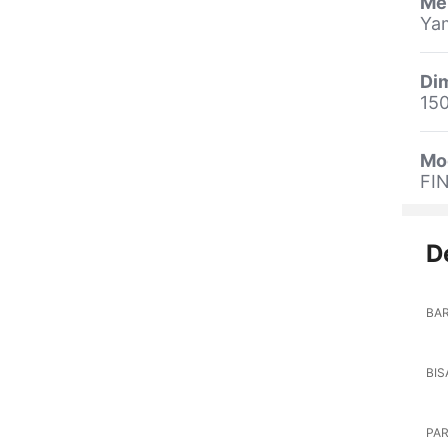
Me
Ya
Dim
15
Mo
FI
D
BAR
BIS
PA