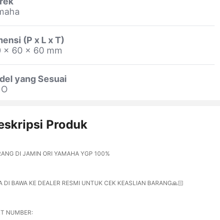
rek
maha
ensi (P x L x T)
0 x 60 x 60 mm
del yang Sesuai
NO
eskripsi Produk
ANG DI JAMIN ORI YAMAHA YGP 100%
A DI BAWA KE DEALER RESMI UNTUK CEK KEASLIAN BARANG🙏🏻
RT NUMBER: