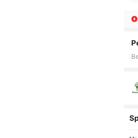
P
Be
Sp