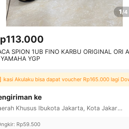
1
/
4
p113.000
ACA SPION 1UB FINO KARBU ORIGINAL ORI 
I YAMAHA YGP
kasi Akulaku bisa dapat voucher Rp165.000 lagi Down
engiriman ke
Daerah Khusus Ibukota Jakarta, Kota Jakarta Barat, Cengkareng, yy
ngkir
:
Rp59.500