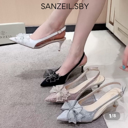
1
/
8