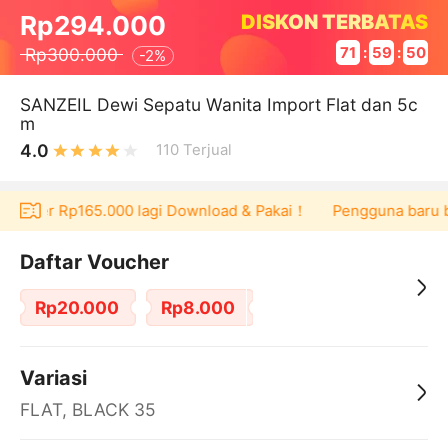
DISKON TERBATAS
Rp294.000
Rp300.000
71
:
59
:
50
-
2%
SANZEIL Dewi Sepatu Wanita Import Flat dan 5c
m
4.0
110
Terjual
voucher Rp165.000 lagi Download & Pakai！
Pengguna baru ber
Daftar Voucher
Rp20.000
Rp8.000
Variasi
FLAT, BLACK 35