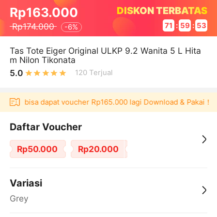
DISKON TERBATAS
Rp163.000
Rp174.000
71
:
59
:
53
-
6%
Tas Tote Eiger Original ULKP 9.2 Wanita 5 L Hita
m Nilon Tikonata
5.0
120
Terjual
kulaku bisa dapat voucher Rp165.000 lagi Download & Pakai！
Daftar Voucher
Rp50.000
Rp20.000
Variasi
Grey