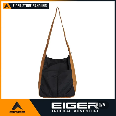
1
/
8