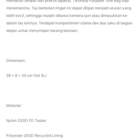
memakan tempat dan praktis dipakai, Tikonata Foldable Tote Bag siap
menemanimu. Tas berbobot ringan ini dapat dilipat menjadi ukuran yang
lebih kecil, sehingga mudah dibawa kemana pun atau dimasukkan ke
dalam tas lainnya. Terdapat kompartemen utama dan dua saku di bagian
depan untuk menyimpan barang bawaan.
Dimension:
28 x 8 x 35 cm (Vol 5L)
Material:
Nylon 330D FD Taslan
Polyester 200D Recycled Lining