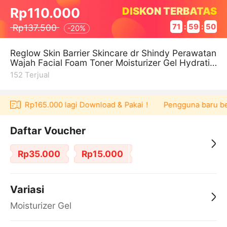
DISKON TERBATAS
Rp110.000
Rp137.500
71
:
59
:
49
-
20%
Reglow Skin Barrier Skincare dr Shindy Perawatan
Wajah Facial Foam Toner Moisturizer Gel Hydratin
g Original Bpom
152
Terjual
ucher Rp165.000 lagi Download & Pakai！
Pengguna baru berbel
Daftar Voucher
Rp35.000
Rp15.000
Variasi
Moisturizer Gel