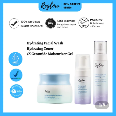
1
/
8