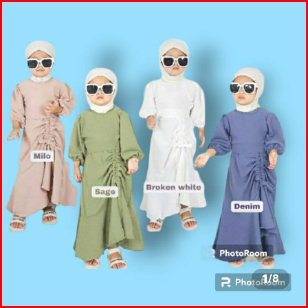
1
/
8