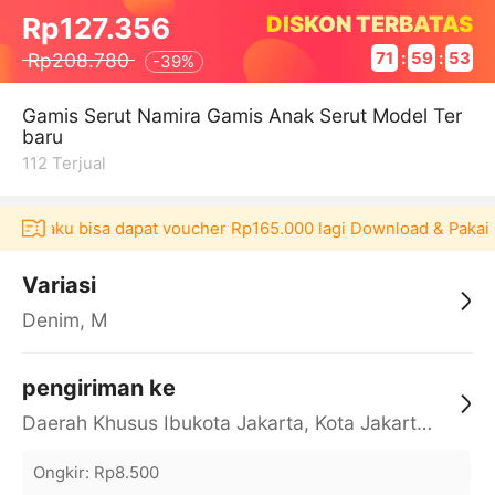
DISKON TERBATAS
Rp127.356
Rp208.780
71
:
59
:
53
-
39%
Gamis Serut Namira Gamis Anak Serut Model Ter
baru
112
Terjual
i Akulaku bisa dapat voucher Rp165.000 lagi Download & Pakai！
Variasi
Denim, M
pengiriman ke
Daerah Khusus Ibukota Jakarta, Kota Jakarta Barat, Cengkareng, yy
Ongkir
:
Rp8.500