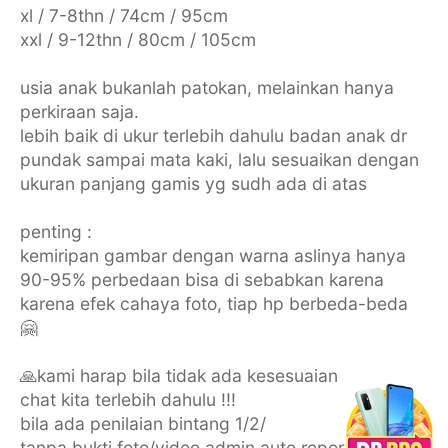
xl / 7-8thn / 74cm / 95cm
xxl / 9-12thn / 80cm / 105cm
usia anak bukanlah patokan, melainkan hanya
perkiraan saja.
lebih baik di ukur terlebih dahulu badan anak dr
pundak sampai mata kaki, lalu sesuaikan dengan
ukuran panjang gamis yg sudh ada di atas
penting :
kemiripan gambar dengan warna aslinya hanya
90-95% perbedaan bisa di sebabkan karena
karena efek cahaya foto, tiap hp berbeda-beda
🤗
🙏kami harap bila tidak ada kesesuaian
chat kita terlebih dahulu !!!
bila ada penilaian bintang 1/2/
tanpa bukti foto/video admin auto report dan