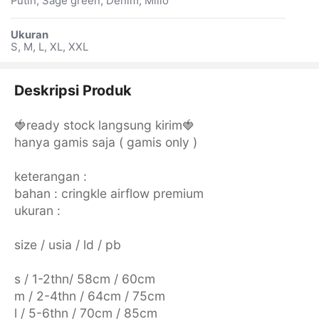
Putih, Sage green, Denim, Millo
Ukuran
S, M, L, XL, XXL
Deskripsi Produk
🍓ready stock langsung kirim🍓
hanya gamis saja ( gamis only )
keterangan :
bahan : cringkle airflow premium
ukuran :
size / usia / ld / pb
s / 1-2thn/ 58cm / 60cm
m / 2-4thn / 64cm / 75cm
l / 5-6thn / 70cm / 85cm