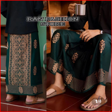
1
/
8