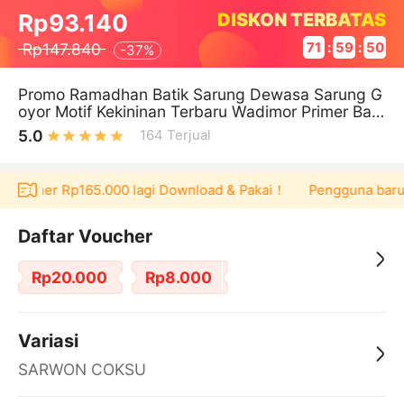
DISKON TERBATAS
Rp93.140
Rp147.840
71
:
59
:
50
-
37%
Promo Ramadhan Batik Sarung Dewasa Sarung G
oyor Motif Kekininan Terbaru Wadimor Primer Bati
k Sarung Wadimor Batik Hitam
5.0
164
Terjual
 voucher Rp165.000 lagi Download & Pakai！
Pengguna baru be
Daftar Voucher
Rp20.000
Rp8.000
Variasi
SARWON COKSU