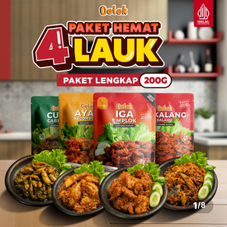
1
/
8