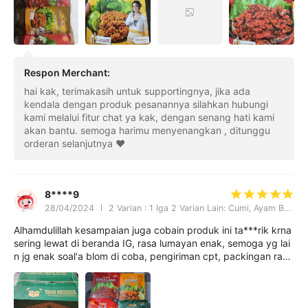
Respon Merchant
:
hai kak, terimakasih untuk supportingnya, jika ada
kendala dengan produk pesanannya silahkan hubungi
kami melalui fitur chat ya kak, dengan senang hati kami
akan bantu. semoga harimu menyenangkan , ditunggu
orderan selanjutnya ❤️
8****9
28/04/2024
2 Varian : 1 Iga 2 Varian Lain: Cumi, Ayam Betu
Alhamdulillah kesampaian juga cobain produk ini ta***rik krna
sering lewat di beranda IG, rasa lumayan enak, semoga yg lai
n jg enak soal'a blom di coba, pengiriman cpt, packingan rapi
h,mksi seller