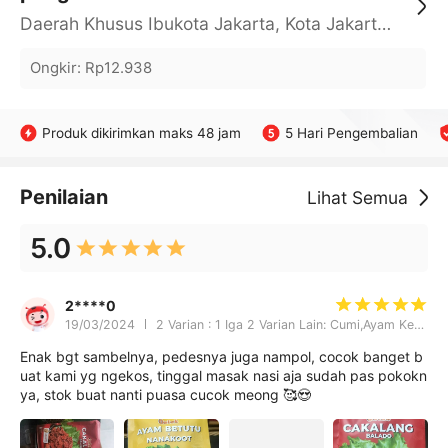
Daerah Khusus Ibukota Jakarta, Kota Jakarta Barat, Cengkareng, yy
Ongkir
:
Rp12.938
Produk dikirimkan maks 48 jam
5 Hari Pengembalian
Penilaian
Lihat Semua
5.0
2****0
19/03/2024
2 Varian : 1 Iga 2 Varian Lain: Cumi,Ayam Kecombrang
Enak bgt sambelnya, pedesnya juga nampol, cocok banget b
uat kami yg ngekos, tinggal masak nasi aja sudah pas pokokn
ya, stok buat nanti puasa cucok meong 🥰😍