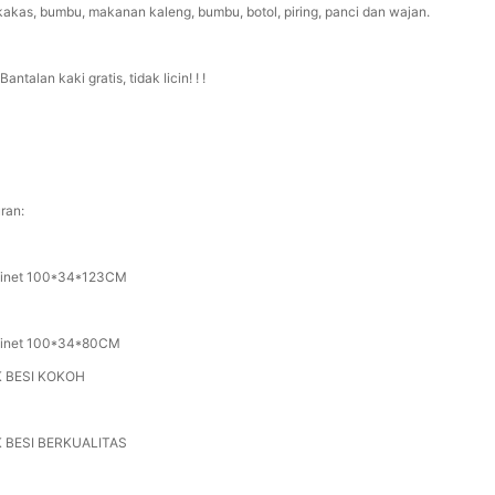
kakas, bumbu, makanan kaleng, bumbu, botol, piring, panci dan wajan.
Bantalan kaki gratis, tidak licin! ! !
ran:
inet 100*34*123CM
inet 100*34*80CM
 BESI KOKOH
 BESI BERKUALITAS