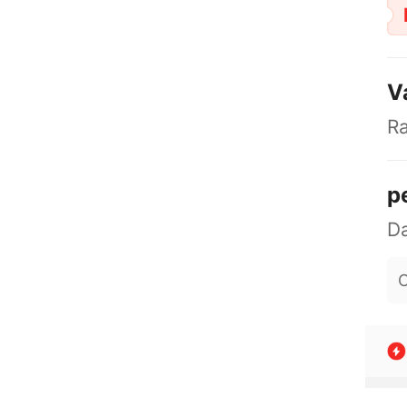
V
R
p
O