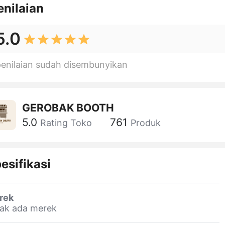
enilaian
5.0
penilaian sudah disembunyikan
GEROBAK BOOTH
5.0
761
Rating Toko
Produk
esifikasi
rek
dak ada merek