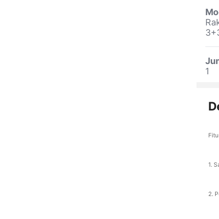
Mo
Ra
3+
Ju
1
D
Fitu
1. 
2. 