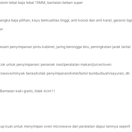
Kolom tebal baja tebal 15MM, bantalan beban super
angka baja pilihan, kayu berkualitas tinggi, anti korosi dan anti karat, garansi tig
un
Desain penyimpanan pintu kabinet, jaring berongga biru, peningkatan jarak lantai
cok untuk penyimpanan: penanak nasi/peralatan makan/juicer/oven
rowave/minyak beras/kotak penyimpanan/ketel/botol bumbu/buah/sayuran, dll.
Bantalan kaki gratis, tidak licin! ! !
up kuat untuk menyimpan oven microwave dan peralatan dapur lainnya seperti