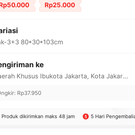
Rp50.000
Rp25.000
ariasi
ak-3+3 80*30*103cm
engiriman ke
Daerah Khusus Ibukota Jakarta, Kota Jakarta Barat, Cengkareng, yy
ngkir
:
Rp37.950
Produk dikirimkan maks 48 jam
5 Hari Pengembali