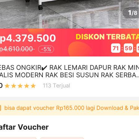
1
/
8
p4.379.500
DISKON TERBAT
71
:
59
:
p4.610.000
-
5%
EBAS ONGKIR✔️ RAK LEMARI DAPUR RAK MIN
ALIS MODERN RAK BESI SUSUN RAK SERBA
A RAK PENYIMPANAN BARANG
0
113
Terjual
sa dapat voucher Rp165.000 lagi Download & Pakai！
aftar Voucher