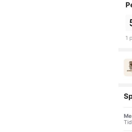
P
1 
Sp
Me
Ti