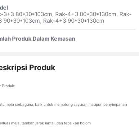
del
k-3+3 80*30*103cm, Rak-4+3 80*30*130cm, Rak-
3 90*30*103cm, Rak-4+3 90*30*130cm
mlah Produk Dalam Kemasan
eskripsi Produk
r Produk:
Satu meja serbaguna, baik untuk memotong sayuran maupun penyimpanan
Perluas meja, tambah jarak lantai, dan tebalkan kolom