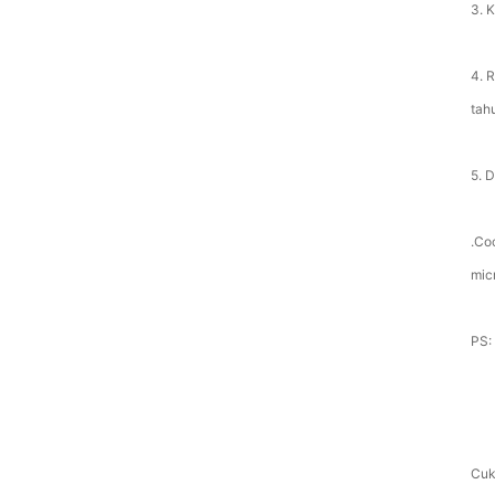
3. 
4. R
tah
5. 
.Co
mic
PS: 
Cuk