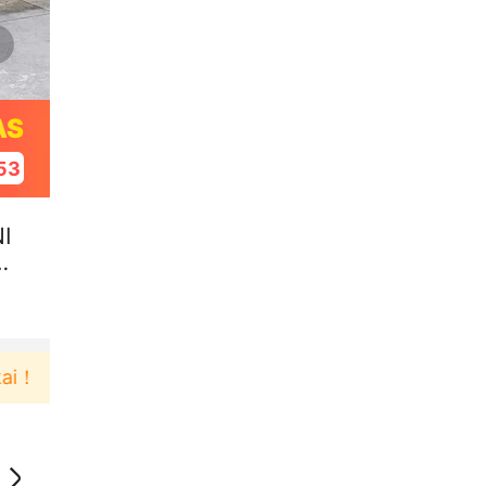
AS
52
I
GU
Pengguna baru berbelanja di aplikasi Akulaku bisa