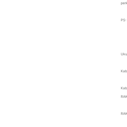
per
PS: 
Uku
Kab
Kab
RAK
RAK