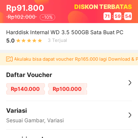
DISKON TERBATAS
Rp91.800
Rp102.000
71
:
59
:
54
-
10%
Harddisk Internal WD 3.5 500GB Sata Buat PC
5.0
3
Terjual
ikasi Akulaku bisa dapat voucher Rp165.000 lagi Download & P
Daftar Voucher
Rp140.000
Rp100.000
Variasi
Sesuai Gambar, Variasi