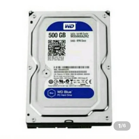
1
/
6