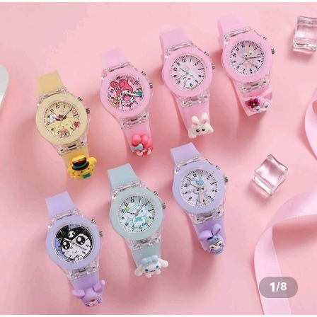
1
/
8