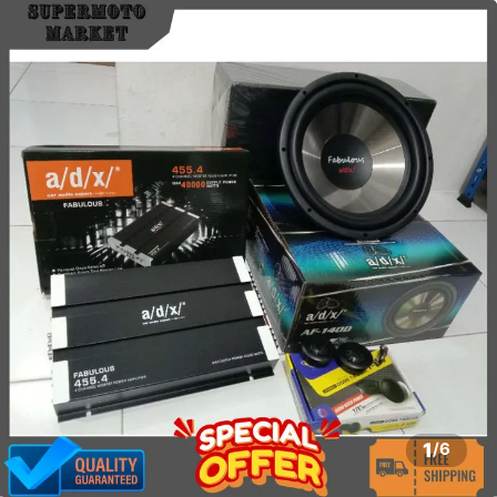
1
/
6