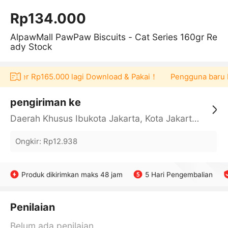
Rp134.000
AlpawMall PawPaw Biscuits - Cat Series 160gr Re
ady Stock
voucher Rp165.000 lagi Download & Pakai！
Pengguna baru ber
pengiriman ke
Daerah Khusus Ibukota Jakarta, Kota Jakarta Barat, Cengkareng, yy
Ongkir
:
Rp12.938
Produk dikirimkan maks 48 jam
5 Hari Pengembalian
Penilaian
Belum ada penilaian