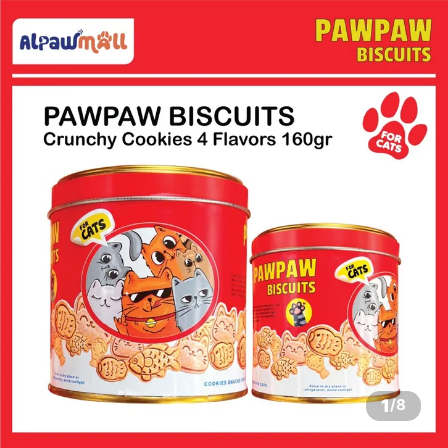
1
/
8