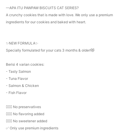
—APA ITU PAWPAW BISCUITS CAT SERIES?
A crunchy cookies that is made with love. We only use a premium
ingredients for our cookies and baked with heart.
✨NEW FORMULA✨
Specially formulated for your cats 3 months & older!😻
Berisi 4 varian cookies:
- Tasty Salmon
- Tuna Flavor
- Salmon & Chicken
- Fish Flavor
🙅🏻‍♀️ No preservatives
🙅🏻‍♀️ No flavoring added
🙅🏻‍♀️ No sweetener added
✅ Only use premium ingredients