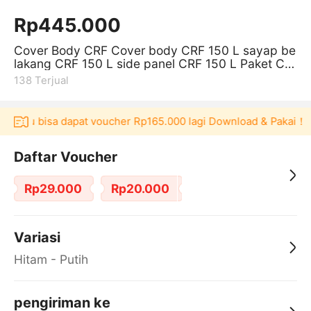
Rp445.000
Cover Body CRF Cover body CRF 150 L sayap be
lakang CRF 150 L side panel CRF 150 L Paket Co
ver Body Trail
138
Terjual
Akulaku bisa dapat voucher Rp165.000 lagi Download & Pakai！
Daftar Voucher
Rp29.000
Rp20.000
Variasi
Hitam - Putih
pengiriman ke