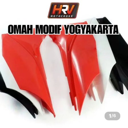
1
/
6