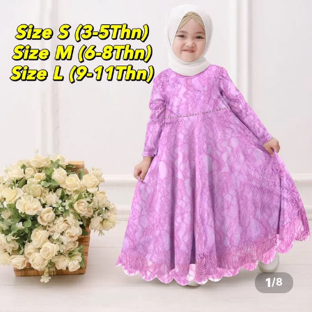
1
/
8