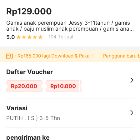
Rp129.000
Gamis anak perempuan Jessy 3-11tahun / gamis
anak / baju muslim anak perempuan / gamis anak
warna putih Free Ongkir
5.0
104
Terjual
voucher Rp165.000 lagi Download & Pakai！
Pengguna baru berb
Daftar Voucher
Rp20.000
Rp10.000
Variasi
PUTIH , ( S ) 3-5 Thn
pengiriman ke