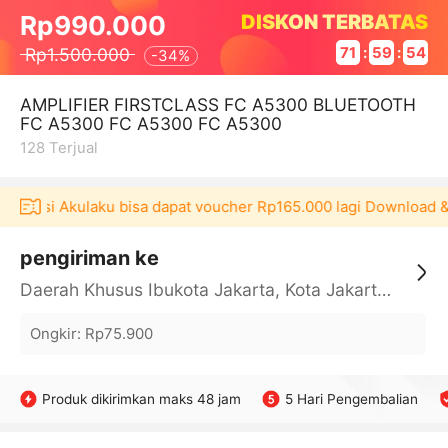
DISKON TERBATAS
Rp990.000
Rp1.500.000
71
:
59
:
54
-
34%
AMPLIFIER FIRSTCLASS FC A5300 BLUETOOTH
FC A5300 FC A5300 FC A5300
128
Terjual
plikasi Akulaku bisa dapat voucher Rp165.000 lagi Download &
pengiriman ke
Daerah Khusus Ibukota Jakarta, Kota Jakarta Barat, Cengkareng, yy
Ongkir
:
Rp75.900
Produk dikirimkan maks 48 jam
5 Hari Pengembalian