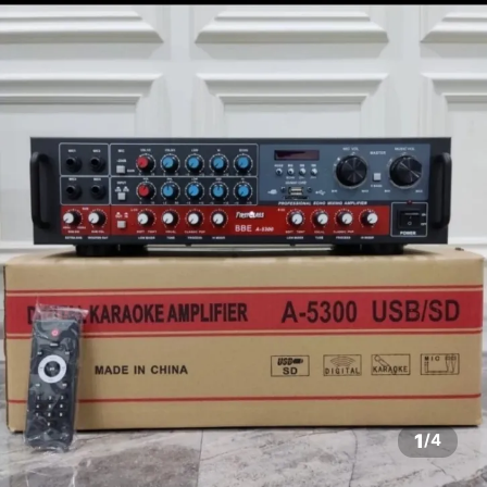
1
/
4