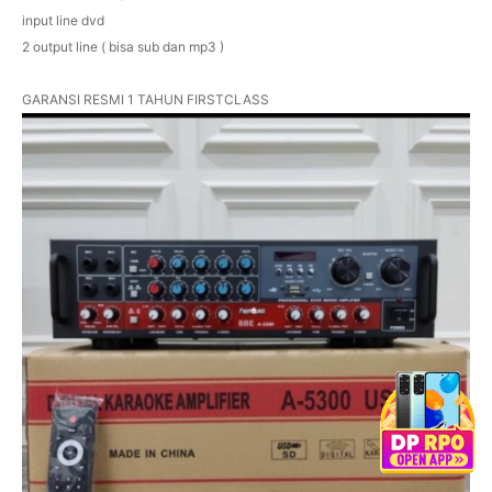
input line dvd
2 output line ( bisa sub dan mp3 )
GARANSI RESMI 1 TAHUN FIRSTCLASS