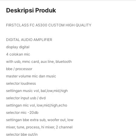
Deskripsi Produk
FIRSTCLASS FC A5300 CUSTOM HIGH QUALITY
DIGITAL AUDIO AMPLIFIER
display digital
4 colokan mic
with usb, mmc card, aux line, bluetooth
bbe / processor
master volume mic dan music
selector loudness
settingan music vol, bal,low,mid,high
selector input usb / dvd
settingan mic vol, low,mid,high,echo
selector mic -20db
settingan bbe extra sub, woofer out, low
mixer, tune, process, hi mixer, 2 channel
selector bbe out/in