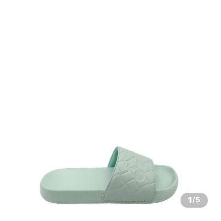
1
/
5