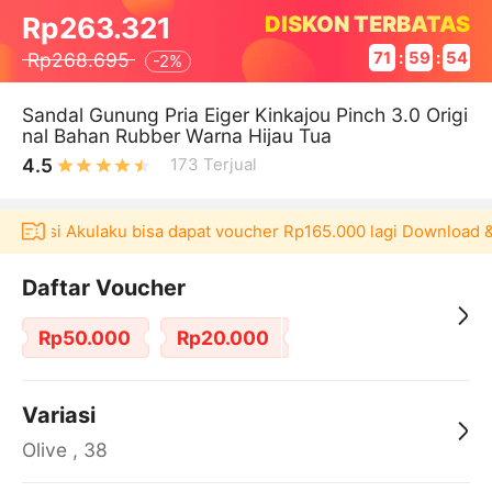
DISKON TERBATAS
Rp263.321
Rp268.695
71
:
59
:
54
-
2%
Sandal Gunung Pria Eiger Kinkajou Pinch 3.0 Origi
nal Bahan Rubber Warna Hijau Tua
4.5
173
Terjual
plikasi Akulaku bisa dapat voucher Rp165.000 lagi Download &
Daftar Voucher
Rp50.000
Rp20.000
Variasi
Olive , 38