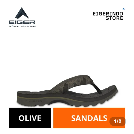
1
/
8