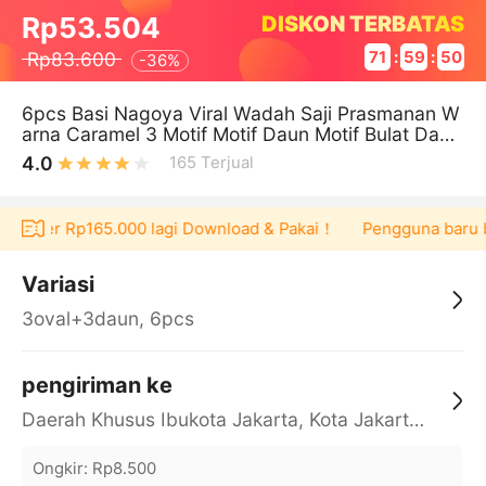
DISKON TERBATAS
Rp53.504
Rp83.600
71
:
59
:
50
-
36%
6pcs Basi Nagoya Viral Wadah Saji Prasmanan W
arna Caramel 3 Motif Motif Daun Motif Bulat Dan
Motif Segi Free 6 Centong
4.0
165
Terjual
 voucher Rp165.000 lagi Download & Pakai！
Pengguna baru be
Variasi
3oval+3daun, 6pcs
pengiriman ke
Daerah Khusus Ibukota Jakarta, Kota Jakarta Barat, Cengkareng, yy
Ongkir
:
Rp8.500