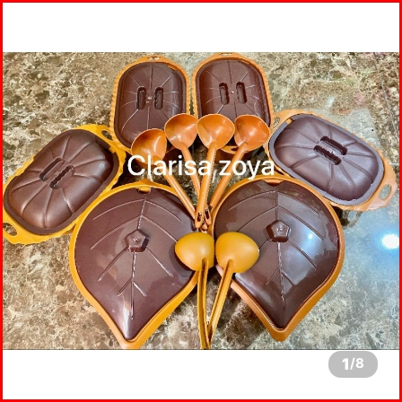
1
/
8