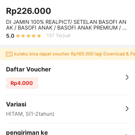
Rp226.000
DI JAMIN 100% REALPICT/ SETELAN BASOFI AN
AK / BASOFI ANAK / BASOFI ANAK PREMIUM / K
OSTUM JAWA ANAK / BAJU ADAT ANAK /
5.0
137
Terjual
kasi Akulaku bisa dapat voucher Rp165.000 lagi Download & Pa
Daftar Voucher
Rp4.000
Variasi
HITAM, S(1-2tahun)
pengiriman ke