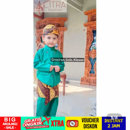
1
/
8