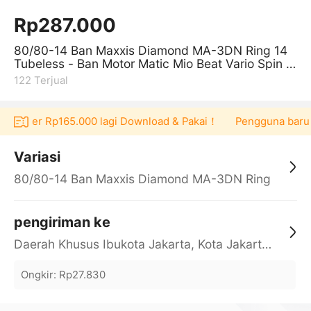
Rp287.000
80/80-14 Ban Maxxis Diamond MA-3DN Ring 14
Tubeless - Ban Motor Matic Mio Beat Vario Spin S
pacy Scoopy Genio Xeon Tubles
122
Terjual
t voucher Rp165.000 lagi Download & Pakai！
Pengguna baru be
Variasi
80/80-14 Ban Maxxis Diamond MA-3DN Ring
14 Tubeles
pengiriman ke
Daerah Khusus Ibukota Jakarta, Kota Jakarta Barat, Cengkareng, yy
Ongkir
:
Rp27.830