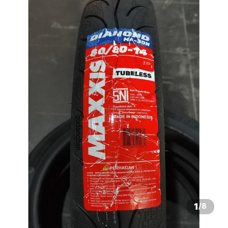
1
/
8