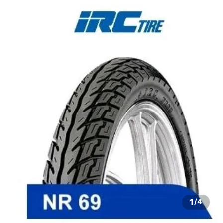
1
/
4