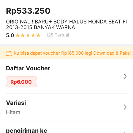
Rp533.250
ORIGINAL!!!BARU+ BODY HALUS HONDA BEAT FI
2013-2015 BANYAK WARNA
5.0
125
Terjual
ulaku bisa dapat voucher Rp165.000 lagi Download & Pakai！
P
Daftar Voucher
Rp6.000
Variasi
Hitam
pengiriman ke