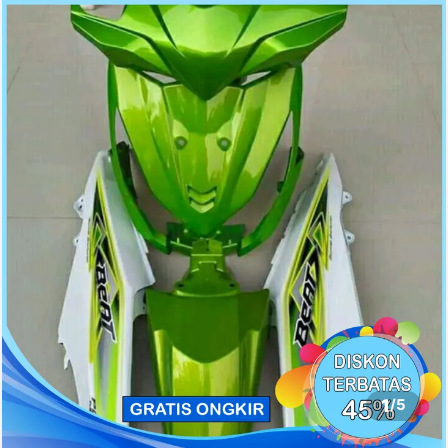
1
/
5