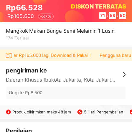
DISKON TERBATAS
Rp66.528
Rp105.600
71
:
59
:
50
-
37%
Mangkok Makan Bunga Semi Melamin 1 Lusin
174
Terjual
 voucher Rp165.000 lagi Download & Pakai！
Pengguna baru be
pengiriman ke
Daerah Khusus Ibukota Jakarta, Kota Jakarta Barat, Cengkareng, yy
Ongkir
:
Rp8.500
Produk dikirimkan maks 48 jam
5 Hari Pengembalian
Penilaian