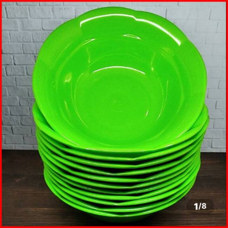
1
/
8