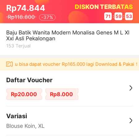
DISKON TERBATAS
Rp74.844
Rp118.800
71
:
59
:
53
-
37%
Baju Batik Wanita Modern Monalisa Genes M L Xl
Xxl Asli Pekalongan
153
Terjual
Akulaku bisa dapat voucher Rp165.000 lagi Download & Pakai！
Daftar Voucher
Rp20.000
Rp8.000
Variasi
Blouse Koin, XL