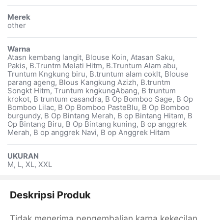
Merek
other
Warna
Atasn kembang langit, Blouse Koin, Atasan Saku,
Pakis, B.Truntm Melati Hitm, B.Truntum Alam abu,
Truntum Kngkung biru, B.truntum alam coklt, Blouse
parang ageng, Blous Kangkung Azizh, B.truntm
Songkt Hitm, Truntum kngkungAbang, B truntum
krokot, B truntum casandra, B Op Bomboo Sage, B Op
Bomboo Lilac, B Op Bomboo PasteBlu, B Op Bomboo
burgundy, B Op Bintang Merah, B op Bintang Hitam, B
Op Bintang Biru, B Op Bintang kuning, B op anggrek
Merah, B op anggrek Navi, B op Anggrek Hitam
UKURAN
M, L, XL, XXL
Deskripsi Produk
Tidak menerima pengembalian karna kekecilan