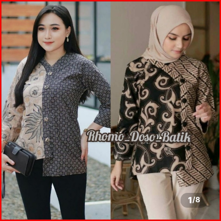
1
/
8