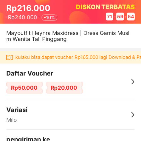
DISKON TERBATAS
Rp216.000
Rp240.000
71
:
59
:
53
-
10%
Mayoutfit Heynra Maxidress | Dress Gamis Musli
m Wanita Tali Pinggang
ikasi Akulaku bisa dapat voucher Rp165.000 lagi Download & Pa
Daftar Voucher
Rp50.000
Rp20.000
Variasi
Milo
pengiriman ke