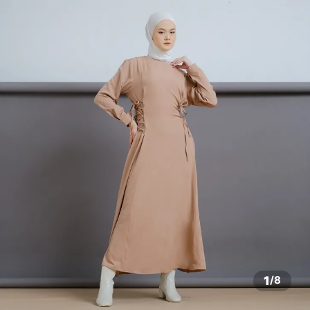
1
/
8