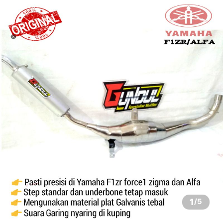
1
/
5