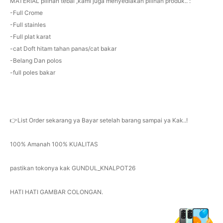
MATERIAL pilihan tebal ,kami juga menyediakan pilihan produk.. :
-Full Crome
-Full stainles
-Full plat karat
-cat Doft hitam tahan panas/cat bakar
-Belang Dan polos
-full poles bakar
👉List Order sekarang ya Bayar setelah barang sampai ya Kak..!
100% Amanah 100% KUALITAS
pastikan tokonya kak GUNDUL_KNALPOT26
HATI HATI GAMBAR COLONGAN.