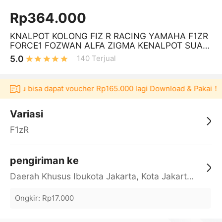
Rp364.000
KNALPOT KOLONG FIZ R RACING YAMAHA F1ZR
FORCE1 FOZWAN ALFA ZIGMA KENALPOT SUAR
A GARING
5.0
140
Terjual
kulaku bisa dapat voucher Rp165.000 lagi Download & Pakai！
Variasi
F1zR
pengiriman ke
Daerah Khusus Ibukota Jakarta, Kota Jakarta Barat, Cengkareng, yy
Ongkir
:
Rp17.000