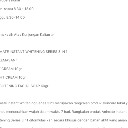
 operasional
in-sabtu 8.30 - 18.00
ggu 8.30-14.00
imakasih Atas Kunjungan Kalian :>
MATE INSTANT WHITENING SERIES 3 IN 1
 KEMASAN :
 CREAM 10gr
HT CREAM 10gr
GHTENING FACIAL SOAP 60gr
mate Instant Whitening Series 3in1 merupakan rangkaian produk skincare lokal 
pu mencerahkan wajah dalam waktu 7 hari. Rangkaian produk Animate Instant
tening Series 3in1 diformulasikan secara khusus dengan bahan aktif yang aman