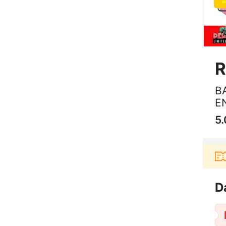
R
B
E
5.
Pengguna baru berbelanja di aplikasi Akulaku b
D