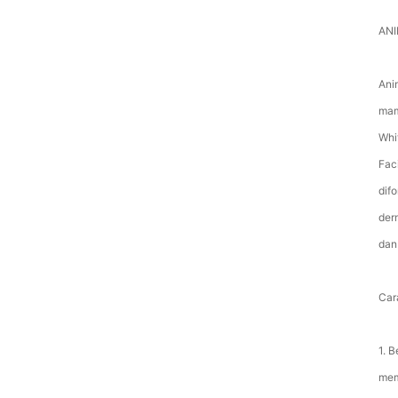
ANI
Ani
mam
Whi
Fac
dif
der
dan 
Car
1. 
mem