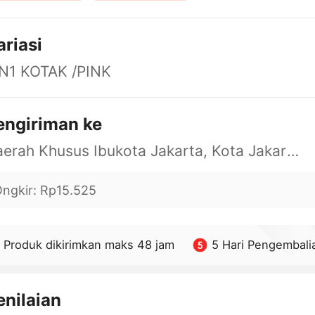
ariasi
IN1 KOTAK /PINK
engiriman ke
Daerah Khusus Ibukota Jakarta, Kota Jakarta Barat, Cengkareng, yy
ngkir
:
Rp15.525
Produk dikirimkan maks 48 jam
5 Hari Pengembali
enilaian