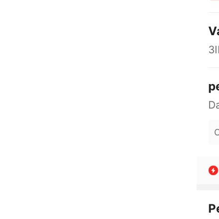
V
3
p
O
P