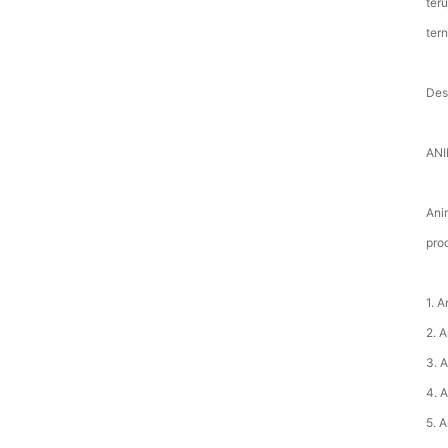
ter
tern
Des
ANI
Ani
prod
1. 
2. 
3. 
4. 
5. 