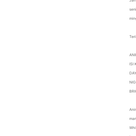
Jam
sen
min
Ter
ANI
ISI
DAY
NIG
BRI
Ani
mam
Whi