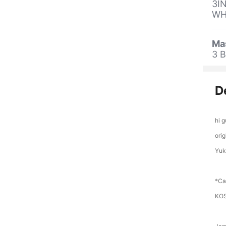
3IN
WH
Ma
3 B
D
hi 
ori
Yuk
*Ca
KOS