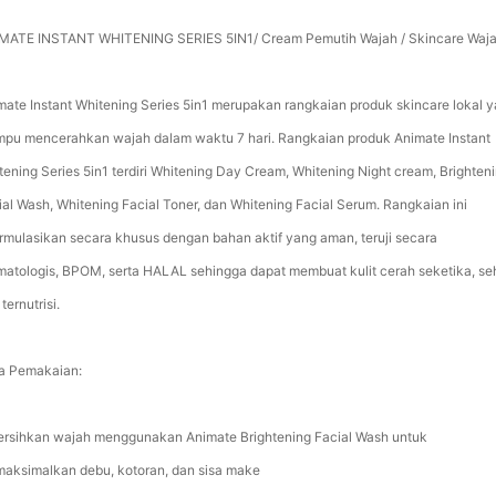
MATE INSTANT WHITENING SERIES 5IN1/ Cream Pemutih Wajah / Skincare Waj
mate Instant Whitening Series 5in1 merupakan rangkaian produk skincare lokal 
pu mencerahkan wajah dalam waktu 7 hari. Rangkaian produk Animate Instant
tening Series 5in1 terdiri Whitening Day Cream, Whitening Night cream, Brighten
ial Wash, Whitening Facial Toner, dan Whitening Facial Serum. Rangkaian ini
ormulasikan secara khusus dengan bahan aktif yang aman, teruji secara
matologis, BPOM, serta HALAL sehingga dapat membuat kulit cerah seketika, se
ternutrisi.
a Pemakaian:
Bersihkan wajah menggunakan Animate Brightening Facial Wash untuk
aksimalkan debu, kotoran, dan sisa make