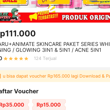
p111.000
ARU+ANIMATE SKINCARE PAKET SERIES WH
NING / GLOWING 3IN1 & 5IN1 / ACNE 5IN1
0
124
Terjual
isa dapat voucher Rp165.000 lagi Download & Pakai！
aftar Voucher
Rp35.000
Rp15.000