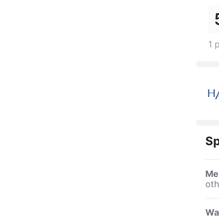
1 
Sp
Me
oth
Wa