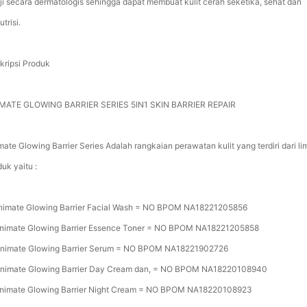
uji secara dermatologis sehingga dapat membuat kulit cerah seketika, sehat dan
utrisi.
kripsi Produk
MATE GLOWING BARRIER SERIES 5IN1 SKIN BARRIER REPAIR
mate Glowing Barrier Series Adalah rangkaian perawatan kulit yang terdiri dari li
uk yaitu :
Animate Glowing Barrier Facial Wash = NO BPOM NA18221205856
Animate Glowing Barrier Essence Toner = NO BPOM NA18221205858
Animate Glowing Barrier Serum = NO BPOM NA18221902726
Animate Glowing Barrier Day Cream dan, = NO BPOM NA18220108940
Animate Glowing Barrier Night Cream = NO BPOM NA18220108923