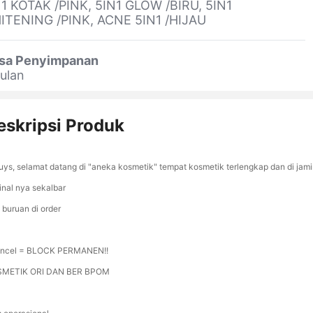
1 KOTAK /PINK, 5IN1 GLOW /BIRU, 5IN1
ITENING /PINK, ACNE 5IN1 /HIJAU
sa Penyimpanan
ulan
eskripsi Produk
guys, selamat datang di "aneka kosmetik" tempat kosmetik terlengkap dan di jam
ginal nya sekalbar
 buruan di order
ncel = BLOCK PERMANEN!!
METIK ORI DAN BER BPOM