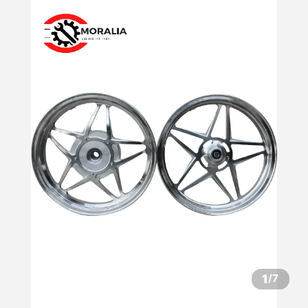
1
/
7