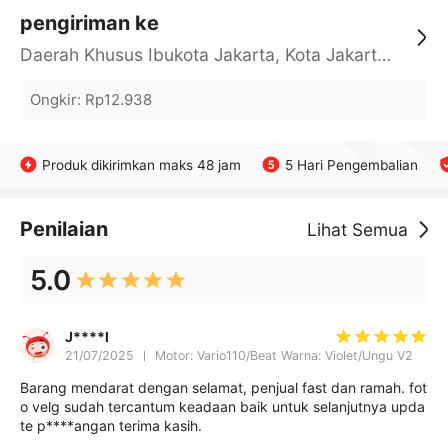
pengiriman ke
Daerah Khusus Ibukota Jakarta, Kota Jakarta Barat, Cengkareng, yy
Ongkir
:
Rp12.938
Produk dikirimkan maks 48 jam
5 Hari Pengembalian
Penilaian
Lihat Semua
5.0
J****l
21/07/2025
Motor: Vario110/Beat Warna: Violet/Ungu V2
Barang mendarat dengan selamat, penjual fast dan ramah. fot
o velg sudah tercantum keadaan baik untuk selanjutnya upda
te p****angan terima kasih.