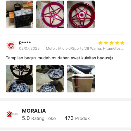
R****
02/07/2025
Motor: Mio old/Sporty/Dll Warna: HitamGlossy-Crome V1
Tampilan bagus mudah mudahan awet kulaitas bagus👍
MORALIA
5.0
473
Rating Toko
Produk