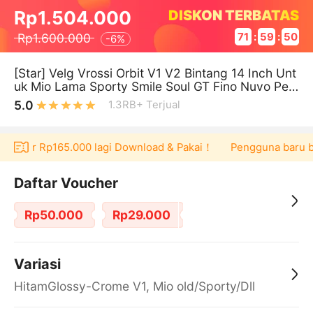
DISKON TERBATAS
Rp1.504.000
Rp1.600.000
71
:
59
:
50
-
6%
[Star] Velg Vrossi Orbit V1 V2 Bintang 14 Inch Unt
uk Mio Lama Sporty Smile Soul GT Fino Nuvo Pele
k Racing Premium Kuat S
5.0
1.3RB+
Terjual
voucher Rp165.000 lagi Download & Pakai！
Pengguna baru ber
Daftar Voucher
Rp50.000
Rp29.000
Variasi
HitamGlossy-Crome V1, Mio old/Sporty/Dll