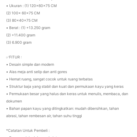
▪️ Ukuran : (1) 120×60×75 CM
(2) 100× 60×75 CM
(3) 80×40×75 CM
▪️ Berat : (1) +13.250 gram
(2) +11.400 gram
(3) 6.900 gram
✅FITUR :
▪️ Desain simple dan modern
▪️ Alas meja anti selip dan anti gores
▪️ Hemat ruang, sangat cocok untuk ruang terbatas
▪️ Struktur baja yang stabil dan kuat dan permukaan kayu yang keras
▪️ Permukaan besar yang halus dan keras untuk menulis, membaca, dan
dokumen
▪️ Bahan papan kayu yang ditingkatkan: mudah dibersihkan, tahan
abrasi, tahan rembesan air, tahan suhu tinggi
*Catatan Untuk Pembeli :