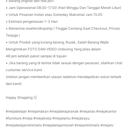
▪️ Barang original dan real pict
▪️ Jam Operasional 08.00-17.00 (Hari Minggu Dan Tanggal Merah Libur)
▪️ Untuk Pesanan Instan atau Someday Maksimal Jam 15.00
▪️ Estimasi pengemasan 1-3 Hari
▪️ Menerima reseller/dropship ( Tinggal Centang Saat Checkout, Privasi
Terjaga )
▪️ Untuk Produk yang kurang barang, Rusak, Salah Barang Wajib
Mengirimkan FOTO DAN VIDEO Unboxing Yang jelas dalam
48 jam setelah paket sampai di tujuan
▪️ Jika barang yang di terima tidak sesuai dengan pesanan, silahkan chat
customer service kami
(mohon jangan memberikan ulasan sebelum mendapatkan solusi terbaik
dari kami)
Happy Shopping 🙂
#mejabelajar #mejamakan #mejabelajaranak #mejarias #mejakantor
#furniture #meja #mejakerja #mejatamu #mejakayu
#mejabelajarminimalis #mejabelajarmurah #mejaminimalis #mejatv