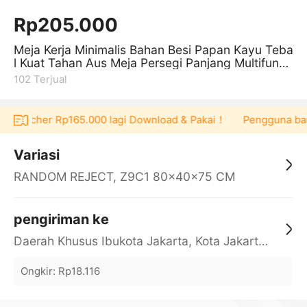
Rp205.000
Meja Kerja Minimalis Bahan Besi Papan Kayu Teba
l Kuat Tahan Aus Meja Persegi Panjang Multifungs
i High Quality Z9A1
102
Terjual
 voucher Rp165.000 lagi Download & Pakai！
Pengguna baru be
Variasi
RANDOM REJECT, Z9C1 80×40×75 CM
pengiriman ke
Daerah Khusus Ibukota Jakarta, Kota Jakarta Barat, Cengkareng, yy
Ongkir
:
Rp18.116