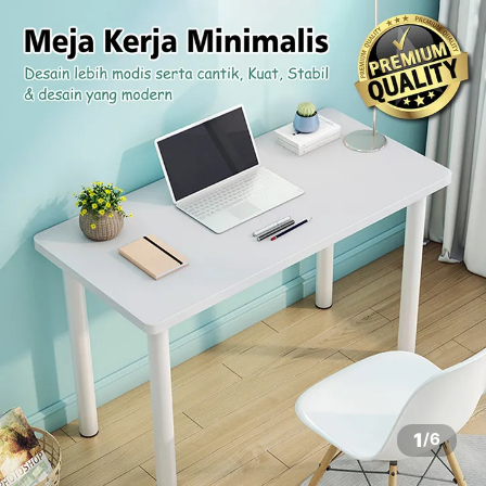
1
/
6