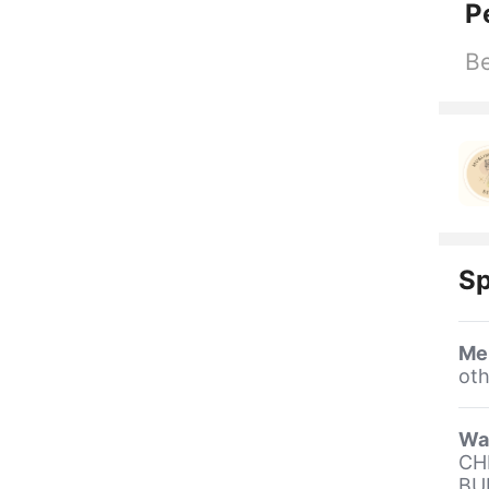
P
Be
Sp
Me
oth
Wa
CH
BU