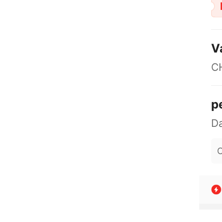
V
C
p
O