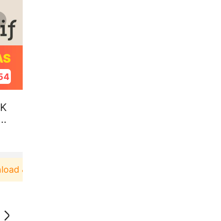
AS
54
UK
RA
d & Pakai！
Pengguna baru berbelanja di aplikasi 