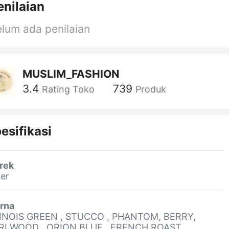
enilaian
lum ada penilaian
MUSLIM_FASHION
3.4
739
Rating Toko
Produk
esifikasi
rek
er
rna
INOIS GREEN , STUCCO , PHANTOM, BERRY,
RLWOOD , ORION BLUE , FRENCH ROAST,