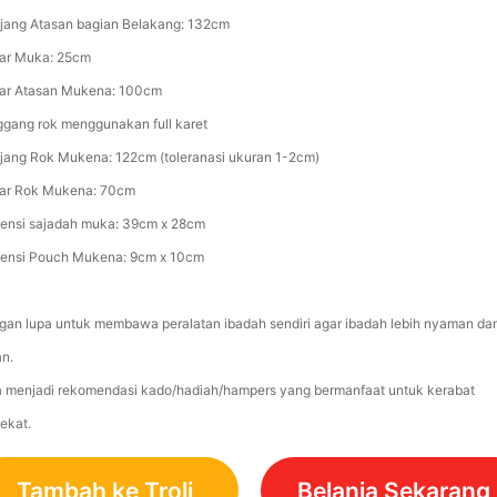
jang Atasan bagian Belakang: 132cm
ar Muka: 25cm
ar Atasan Mukena: 100cm
ggang rok menggunakan full karet
jang Rok Mukena: 122cm (toleranasi ukuran 1-2cm)
ar Rok Mukena: 70cm
ensi sajadah muka: 39cm x 28cm
ensi Pouch Mukena: 9cm x 10cm
gan lupa untuk membawa peralatan ibadah sendiri agar ibadah lebih nyaman da
n.
a menjadi rekomendasi kado/hadiah/hampers yang bermanfaat untuk kerabat
dekat.
Tambah ke Troli
Belanja Sekarang