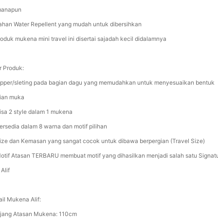
anapun
ahan Water Repellent yang mudah untuk dibersihkan
roduk mukena mini travel ini disertai sajadah kecil didalamnya
r Produk:
Zipper/sleting pada bagian dagu yang memudahkan untuk menyesuaikan bentuk
ian muka
Bisa 2 style dalam 1 mukena
Tersedia dalam 8 warna dan motif pilihan
Size dan Kemasan yang sangat cocok untuk dibawa berpergian (Travel Size)
Motif Atasan TERBARU membuat motif yang dihasilkan menjadi salah satu Signat
 Alif
ail Mukena Alif:
jang Atasan Mukena: 110cm