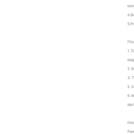
kem
4.B
5.P
Fitu
1. 
bag
2. 
3. 
5. 
6. 
dari
Det
Pan