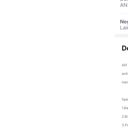
AN
Ne
La
D
Ali
ant
mem
Spe
1.B
2.B
3.P