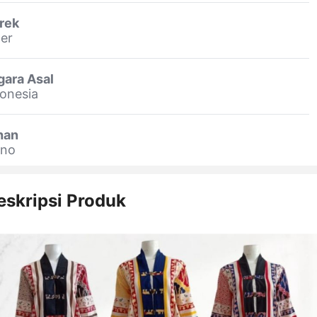
rek
er
gara Asal
onesia
han
ino
eskripsi Produk