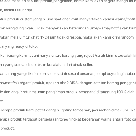
ika ada masalah seputar produk/pengiriman, admin kami akan segera menghubun
, melalui fitur chat .
ntuk produk custom jangan lupa saat checkout menyertakan variasi warna/motif
ran yang diinginkan. Tidak menyertakan Keterangan Size/warna/motif akan kam
yakan melalui fitur chat, 1x24 jam tidak direspon, maka akan kami kirim random
uai yang ready di toko.
ukar barang kami layani hanya untuk barang yang reject /salah kirim size/salah k
na yang semua disebabkan kesalahan dari pihak seller.
ika barang yang dikirim oleh seller sudah sesuai pesanan, tetapi buyer ingin tuker
na/motif/size/ganti produk, apakah bisa? BISA, dengan catatan barang penggant
dy dan ongkir retur maupun pengiriman produk pengganti ditanggung 100% oleh
er.
eberapa produk kami potret dengan lighting tambahan, jadi mohon dimaklumi jika
erapa produk terdapat perbedaaan tone/ tingkat kecerahan warna antara foto d
 product.