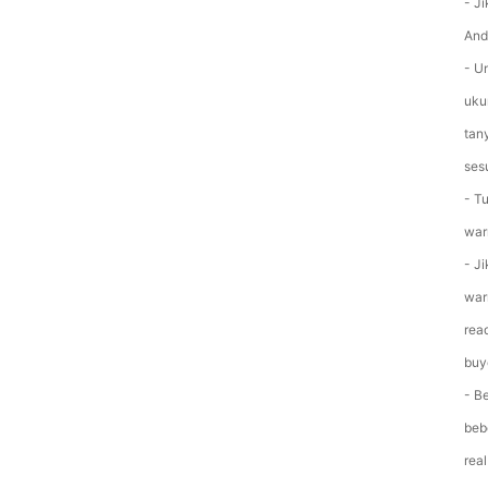
- J
Anda
- U
uku
tan
ses
- T
war
- J
war
rea
buy
- B
beb
real