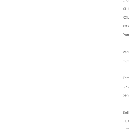
L l
XL 
XXL
XXX
Pan
Vari
sup
Ter
lak
pen
Sel
- B