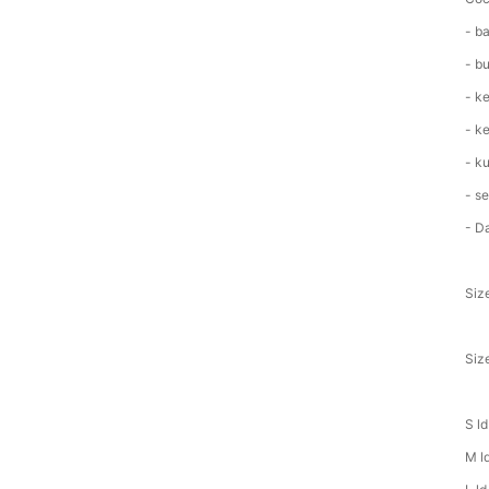
- b
- b
- k
- k
- k
- s
- D
Siz
Siz
S l
M l