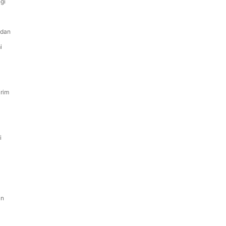
gi
 dan
i
irim
i
an