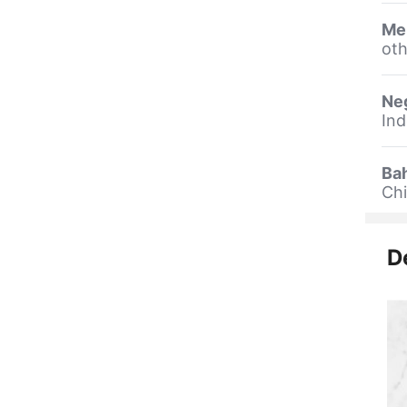
Me
oth
Ne
Ind
Ba
Ch
D