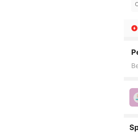
O
P
Be
Sp