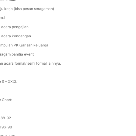
aju kerja (bisa pesan seragaman)
usui
e acara pengajian
e acara kondangan
umpulan PKK/arisan keluarga
eragam panitia event
an acara formal/ semi formal lainnya.
e S - XXXL
e Chart:
d 88-92
d 96-98