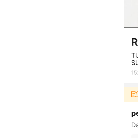
R
T
S
15
Pengguna baru berbelanja di aplikasi Akulak
p