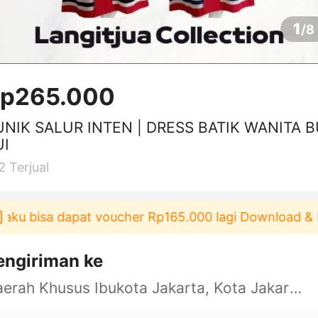
1
/
8
p265.000
UNIK SALUR INTEN | DRESS BATIK WANITA 
UI
2
Terjual
u bisa dapat voucher Rp165.000 lagi Download & Paka
engiriman ke
Daerah Khusus Ibukota Jakarta, Kota Jakarta Barat, Cengkareng, yy