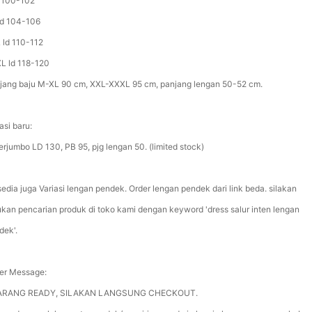
d 100-102
ld 104-106
 ld 110-112
L ld 118-120
jang baju M-XL 90 cm, XXL-XXXL 95 cm, panjang lengan 50-52 cm.
asi baru:
erjumbo LD 130, PB 95, pjg lengan 50. (limited stock)
sedia juga Variasi lengan pendek. Order lengan pendek dari link beda. silakan
ukan pencarian produk di toko kami dengan keyword 'dress salur inten lengan
dek'.
ler Message:
ARANG READY, SILAKAN LANGSUNG CHECKOUT.