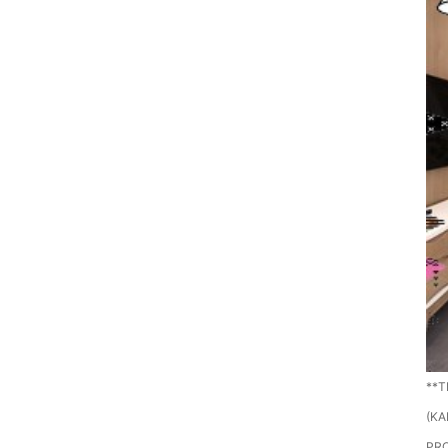
**
(KA
PRO