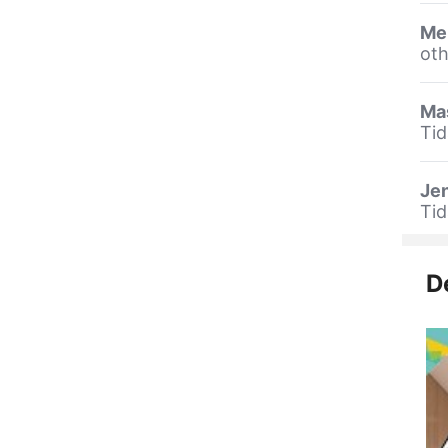
Me
oth
Ma
Tid
Jen
Tid
D