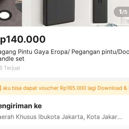
1
/
5
p140.000
gang Pintu Gaya Eropa/ Pegangan pintu/Do
ndle set
6
Terjual
u bisa dapat voucher Rp165.000 lagi Download & Paka
engiriman ke
Daerah Khusus Ibukota Jakarta, Kota Jakarta Barat, Cengkareng, yy