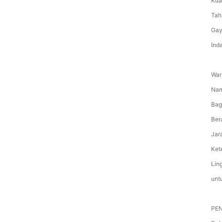
Kua
Tah
Gay
Ind
War
Nam
Bag
Bera
Jar
Ket
Ling
untu
PEN