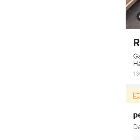
R
Ga
Ha
13
Pengguna baru berbelanja di aplikasi Akulak
p