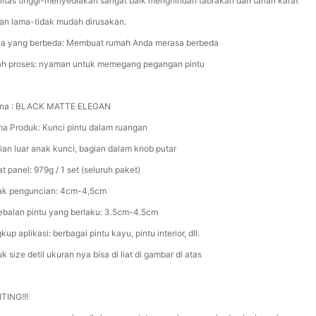
litas tinggi-menyediakan sangat baik menghindari tabrakan dan tahan karat
an lama-tidak mudah dirusakan.
a yang berbeda: Membuat rumah Anda merasa berbeda
ah proses: nyaman untuk memegang pegangan pintu
na : BLACK MATTE ELEGAN
a Produk: Kunci pintu dalam ruangan
ian luar anak kunci, bagian dalam knob putar
t panel: 979g / 1 set (seluruh paket)
ak penguncian: 4cm-4,5cm
ebalan pintu yang berlaku: 3.5cm-4.5cm
kup aplikasi: berbagai pintu kayu, pintu interior, dll.
k size detil ukuran nya bisa di liat di gambar di atas
TING!!!