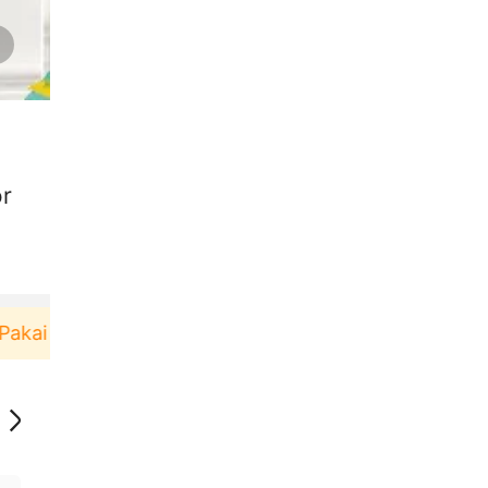
or
i！
Pengguna baru berbelanja di aplikasi Akulaku 