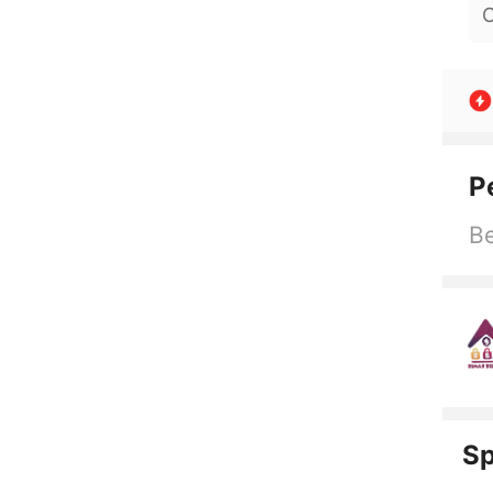
O
P
Be
Sp