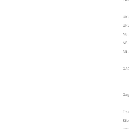
UKU
UK
NB.
NB.
NB.
GAG
Gag
Fitu
Sil