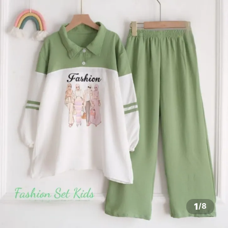
1
/
8