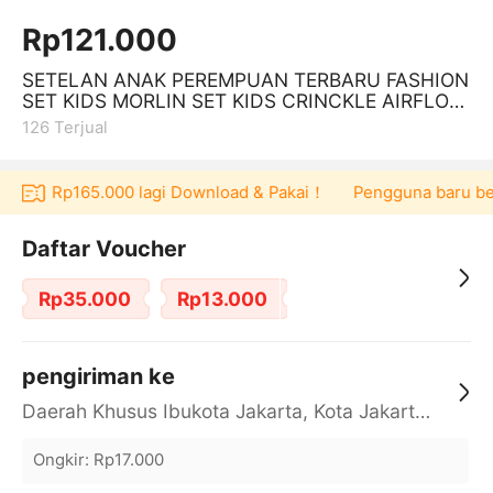
Rp121.000
SETELAN ANAK PEREMPUAN TERBARU FASHION
SET KIDS MORLIN SET KIDS CRINCKLE AIRFLOW
KAOS ANAK BAJU ANAK KEKINIAN
126
Terjual
ucher Rp165.000 lagi Download & Pakai！
Pengguna baru berbe
Daftar Voucher
Rp35.000
Rp13.000
pengiriman ke
Daerah Khusus Ibukota Jakarta, Kota Jakarta Barat, Cengkareng, yy
Ongkir
:
Rp17.000