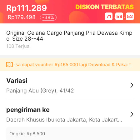
DISKON TERBATAS
Rp111.289
Rp179.498
71
:
59
:
52
-
38%
Original Celana Cargo Panjang Pria Dewasa Kimp
ol Size 28--44
108
Terjual
laku bisa dapat voucher Rp165.000 lagi Download & Pakai！
P
Variasi
Panjang Abu (Grey), 41/42
pengiriman ke
Daerah Khusus Ibukota Jakarta, Kota Jakarta Barat, Cengkareng, yy
Ongkir
:
Rp8.500