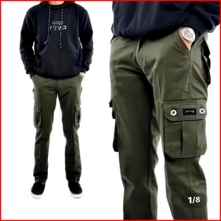
1
/
8