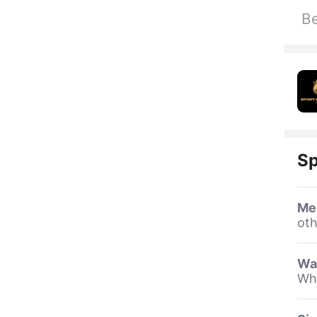
Be
Sp
Me
oth
Wa
Whi