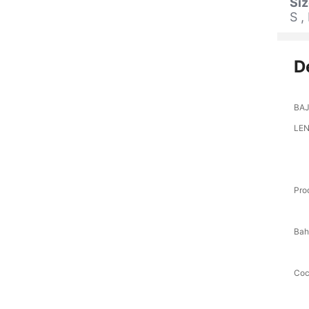
Si
S ,
D
BAJ
LE
Pro
Bah
Coc