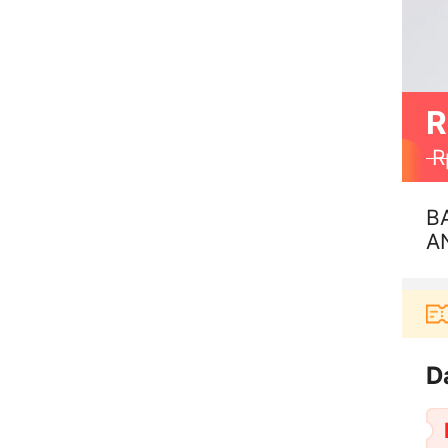
R
R
B
A
G
Pengguna baru berbelanja di aplikasi Akulaku 
D