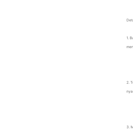
Det
1. 
men
2. 
nya
3. 