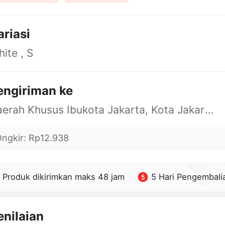
ariasi
ite , S
engiriman ke
Daerah Khusus Ibukota Jakarta, Kota Jakarta Barat, Cengkareng, yy
ngkir
:
Rp12.938
Produk dikirimkan maks 48 jam
5 Hari Pengembali
enilaian