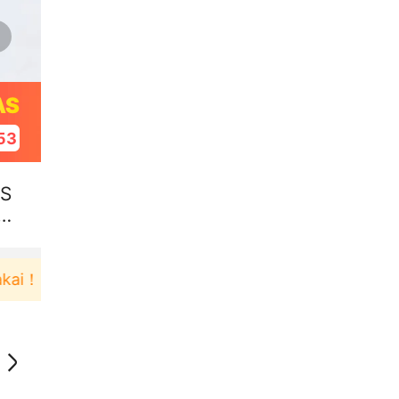
AS
52
AS
N
Pengguna baru berbelanja di aplikasi Akulaku bi