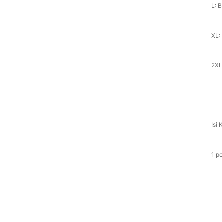
L: 
XL:
2XL
Isi
1 p