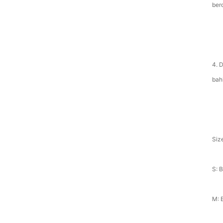
ber
4. 
bah
Siz
S: 
M: 