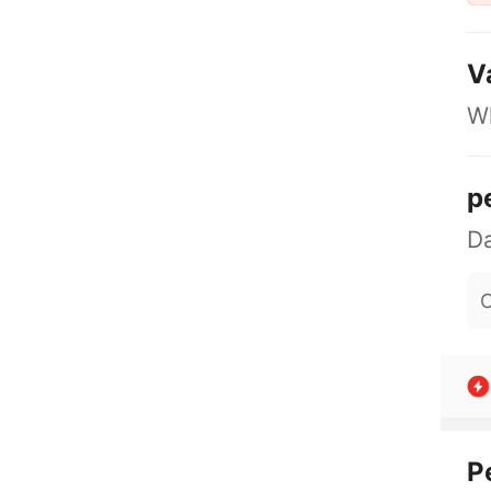
V
Wh
p
O
P