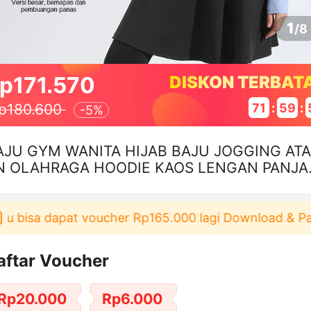
1
/
8
p171.570
DISKON TERBAT
71
:
59
:
p180.600
-
5%
AJU GYM WANITA HIJAB BAJU JOGGING AT
N OLAHRAGA HOODIE KAOS LENGAN PANJA
 BAHAN POLIESTER SPANDEKS
bisa dapat voucher Rp165.000 lagi Download & Pakai！
aftar Voucher
Rp20.000
Rp6.000