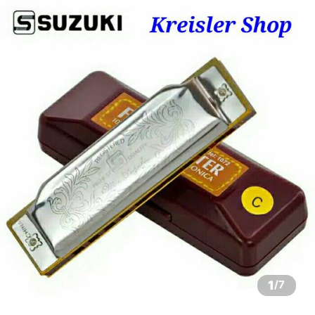
1
/
7