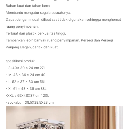
Bahan kuat dan tahan lama
Membantu mengatur segala sesuatunya.
Dapat dengan mudah dilipat saat tidak digunakan sehingga menghemat
ruang penyimpanan.
Terbuat dari plastik berkualitas tinggi.
Tambahkan lebih banyak ruang penyimpanan. Persegi dan Persegi
Panjang Elegan, cantik dan kuat.
spesifikasi produk
- S: 40x 30 x 24 cm 27L
- M: 48 x 36 x 24 cm 40L
- L: 52 x 37 x 30 cm 56L
- Xl: 61 x 43 x 35 cm 88L
-XXL：69X48X37 cm 120L
-abu-abu：38.5X28.5X23 cm