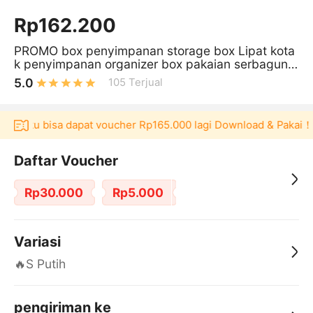
Rp162.200
PROMO box penyimpanan storage box Lipat kota
k penyimpanan organizer box pakaian serbaguna
mainan box baju besar organiz
5.0
105
Terjual
kulaku bisa dapat voucher Rp165.000 lagi Download & Pakai！
Daftar Voucher
Rp30.000
Rp5.000
Variasi
🔥S Putih
pengiriman ke