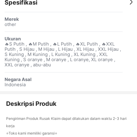
Spesifikasi
Merek
other
Ukuran
🔥S Putih , 🔥M Putih , 🔥L Putih , 🔥XL Putih , 🔥XXL
Putih , S Hijau , M Hijau , L Hijau , XL Hijau , XXL Hijau ,
S Kuning , M Kuning , L Kuning , XL Kuning , XXL
Kuning , S oranye , M oranye , L oranye, XL oranye ,
XXL oranye , abu-abu
Negara Asal
Indonesia
Deskripsi Produk
Pengiriman Produk Rusak Klaim dapat dilakukan dalam waktu 2-3 hari
kerja
⭐Toko kami memiliki garansi⭐