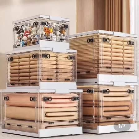
1
/
7