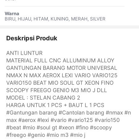
Warna
BIRU, HIJAU, HITAM, KUNING, MERAH, SILVER
Deskripsi Produk
ANTI LUNTUR
MATERIAL FULL CNC ALLUMINUM ALLOY
GANTUNGAN BARANG MOTOR UNIVERSAL
NMAX N MAX AEROX LEXI VARIO VARIO125
VARIO150 BEAT MIO SOUL GT XEON FINO
SCOOPY FREEGO GENIO M3 MIO J DLL
MODEL : STELAN CABANG 2
HARGA UNTUK 1 PCS + BAUT L 1 PCS
#Gantungan barang #Cantolan barang #nmax #n
max #aerox #lexi #vario #vario125 #vario150
#beat #mio #soul gt #xeon #fino #scoopy
#freego #genio #mio m3 #mio j