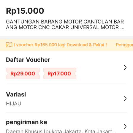
Rp15.000
GANTUNGAN BARANG MOTOR CANTOLAN BAR
ANG MOTOR CNC CAKAR UNIVERSAL MOTOR H
OOK BARANG DEPAN MATIC
 dapat voucher Rp165.000 lagi Download & Pakai！
Pengguna b
Daftar Voucher
Rp29.000
Rp17.000
Variasi
HIJAU
pengiriman ke
Daerah Khusus Ibukota Jakarta, Kota Jakarta Barat, Cengkareng, yy