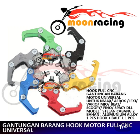
1
/
4