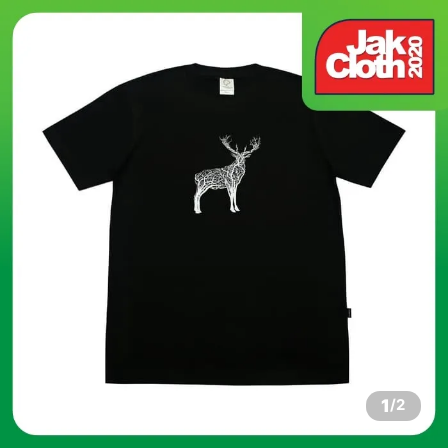
1
/
2