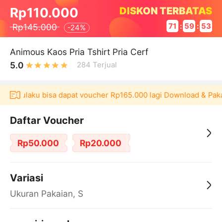
DISKON TERBATAS
Rp110.000
Rp145.000
71
:
59
:
53
-
24%
Animous Kaos Pria Tshirt Pria Cerf
5.0
284
Terjual
asi Akulaku bisa dapat voucher Rp165.000 lagi Download & Paka
Daftar Voucher
Rp50.000
Rp20.000
Variasi
Ukuran Pakaian, S