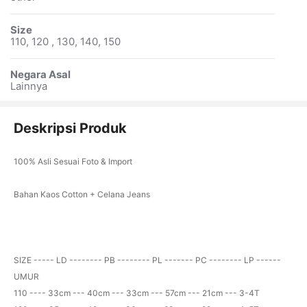
Size
110, 120 , 130, 140, 150
Negara Asal
Lainnya
Deskripsi Produk
100% Asli Sesuai Foto & Import
Bahan Kaos Cotton + Celana Jeans
SIZE ----- LD -------- PB -------- PL ------- PC -------- LP ------
UMUR
110 ---- 33cm --- 40cm --- 33cm --- 57cm --- 21cm --- 3-4T