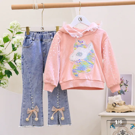
1
/
6