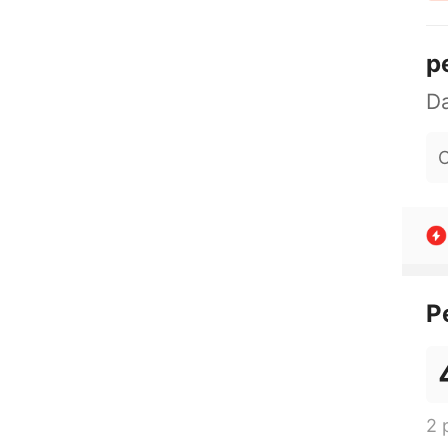
p
O
P
2 