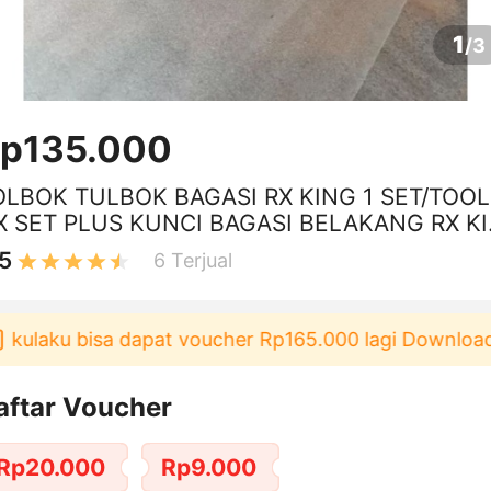
1
/
3
p135.000
OLBOK TULBOK BAGASI RX KING 1 SET/TOOL
X SET PLUS KUNCI BAGASI BELAKANG RX K
 LAMA RX KING NEW
5
6
Terjual
ulaku bisa dapat voucher Rp165.000 lagi Download & 
aftar Voucher
Rp20.000
Rp9.000