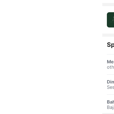
Sp
Me
oth
Dim
Se
Ba
Ba