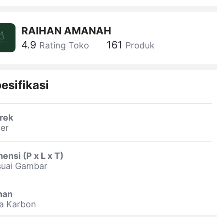
RAIHAN AMANAH
4.9
161
Rating Toko
Produk
esifikasi
rek
er
ensi (P x L x T)
suai Gambar
han
ja Karbon