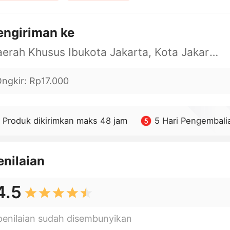
engiriman ke
Daerah Khusus Ibukota Jakarta, Kota Jakarta Barat, Cengkareng, yy
ngkir
:
Rp17.000
Produk dikirimkan maks 48 jam
5 Hari Pengembali
enilaian
4.5
penilaian sudah disembunyikan