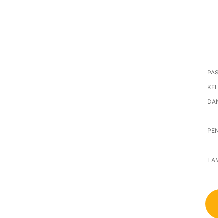
PA
KE
DAN
PEN
LAM