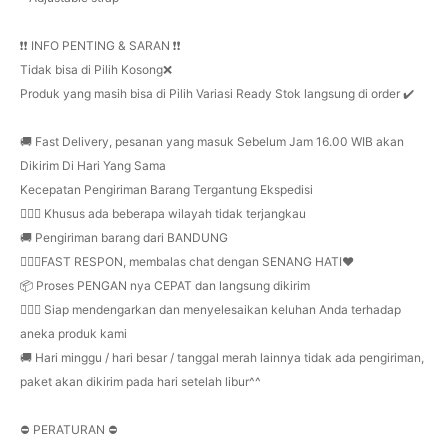
❗️❗️ INFO PENTING & SARAN ❗️❗️
Tidak bisa di Pilih Kosong❌
Produk yang masih bisa di Pilih Variasi Ready Stok langsung di order ✔️
🚚 Fast Delivery, pesanan yang masuk Sebelum Jam 16.00 WIB akan
Dikirim Di Hari Yang Sama
Kecepatan Pengiriman Barang Tergantung Ekspedisi
🙋🏻‍♀️ Khusus ada beberapa wilayah tidak terjangkau
🚚 Pengiriman barang dari BANDUNG
🙋🏻‍♀️FAST RESPON, membalas chat dengan SENANG HATI❤️
📦 Proses PENGAN nya CEPAT dan langsung dikirim
🙋🏻‍♀️ Siap mendengarkan dan menyelesaikan keluhan Anda terhadap
aneka produk kami
🚚 Hari minggu / hari besar / tanggal merah lainnya tidak ada pengiriman,
paket akan dikirim pada hari setelah libur^^
⛔️ PERATURAN ⛔️