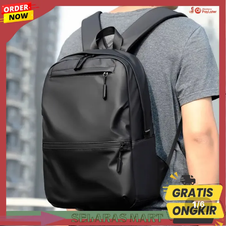
1
/
6