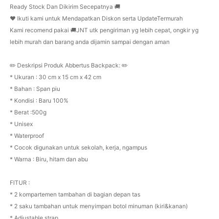
Ready Stock Dan Dikirim Secepatnya 🚚
❤️ Ikuti kami untuk Mendapatkan Diskon serta UpdateTermurah
Kami recomend pakai 🚚JNT utk pengiriman yg lebih cepat, ongkir yg
lebih murah dan barang anda dijamin sampai dengan aman
✏️ Deskripsi Produk Abbertus Backpack: ✏️
* Ukuran : 30 cm x 15 cm x 42 cm
* Bahan : Span piu
* Kondisi : Baru 100%
* Berat :500g
* Unisex
* Waterproof
* Cocok digunakan untuk sekolah, kerja, ngampus
* Warna : Biru, hitam dan abu
FITUR :
* 2 kompartemen tambahan di bagian depan tas
* 2 saku tambahan untuk menyimpan botol minuman (kiri&kanan)
* Adjustable strap