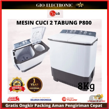
1
/
8