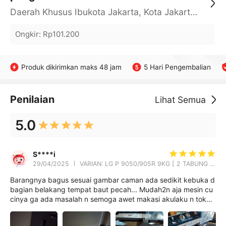
Daerah Khusus Ibukota Jakarta, Kota Jakarta Barat, Cengkareng, yy
Ongkir
:
Rp101.200
Produk dikirimkan maks 48 jam
5 Hari Pengembalian
Penilaian
Lihat Semua
5.0
S****i
29/04/2025
VARIAN: LG P 9050/905R 9KG [ 2 TABUNG LOW WATT ]JAMIN AWET
Barangnya bagus sesuai gambar caman ada sedikit kebuka d
bagian belakang tempat baut pecah... Mudah2n aja mesin cu
cinya ga ada masalah n semoga awet makasi akulaku n tokon
ya...