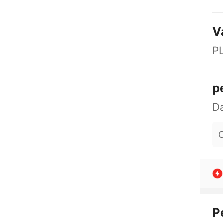
V
P
p
O
P