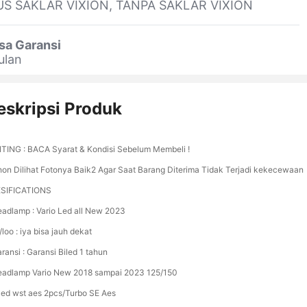
US SAKLAR VIXION, TANPA SAKLAR VIXION
sa Garansi
ulan
eskripsi Produk
TING : BACA Syarat & Kondisi Sebelum Membeli !
on Dilihat Fotonya Baik2 Agar Saat Barang Diterima Tidak Terjadi kekecewaan
SIFICATIONS
eadlamp : Vario Led all New 2023
/loo : iya bisa jauh dekat
ransi : Garansi Biled 1 tahun
eadlamp Vario New 2018 sampai 2023 125/150
iled wst aes 2pcs/Turbo SE Aes