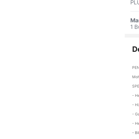
PL
Ma
1 B
D
PEN
Moh
SPE
- H
- Hi
- Ga
- H
- B