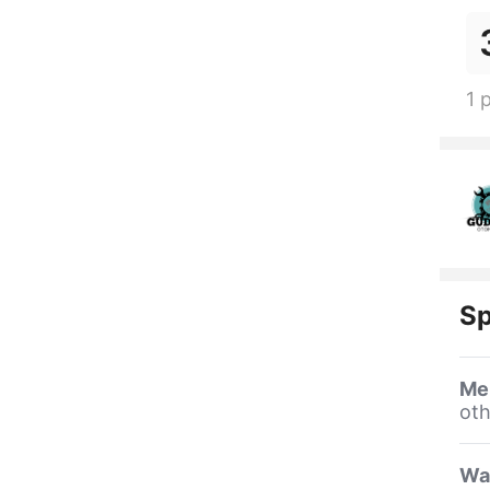
1 
Sp
Me
oth
Wa