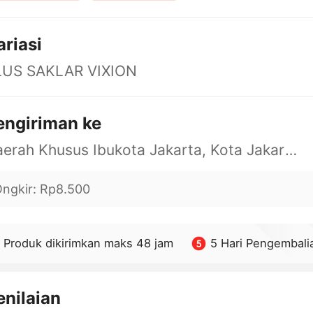
ariasi
LUS SAKLAR VIXION
engiriman ke
Daerah Khusus Ibukota Jakarta, Kota Jakarta Barat, Cengkareng, yy
ngkir
:
Rp8.500
Produk dikirimkan maks 48 jam
5 Hari Pengembali
enilaian