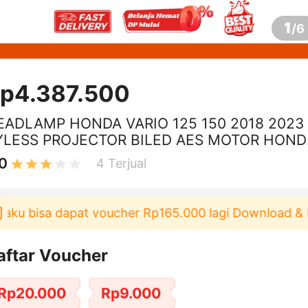
1
/
6
p4.387.500
EADLAMP HONDA VARIO 125 150 2018 2023
YLESS PROJECTOR BILED AES MOTOR HOND
ARIO NEW 150 ESP PROJIE AES
0
4
Terjual
ku bisa dapat voucher Rp165.000 lagi Download & Pak
aftar Voucher
Rp20.000
Rp9.000