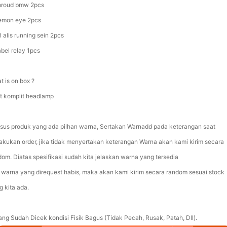
hroud bmw 2pcs
emon eye 2pcs
l alis running sein 2pcs
abel relay 1pcs
t is on box ?
et komplit headlamp
sus produk yang ada pilhan warna, Sertakan Warnadd pada keterangan saat
akukan order, jika tidak menyertakan keterangan Warna akan kami kirim secara
dom. Diatas spesifikasi sudah kita jelaskan warna yang tersedia
a warna yang direquest habis, maka akan kami kirim secara random sesuai stock
g kita ada.
ang Sudah Dicek kondisi Fisik Bagus (Tidak Pecah, Rusak, Patah, Dll).