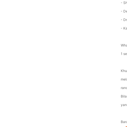
- S
- D
- Dr
- K
Wha
1 s
Khu
mel
ran
Bil
yan
Bar