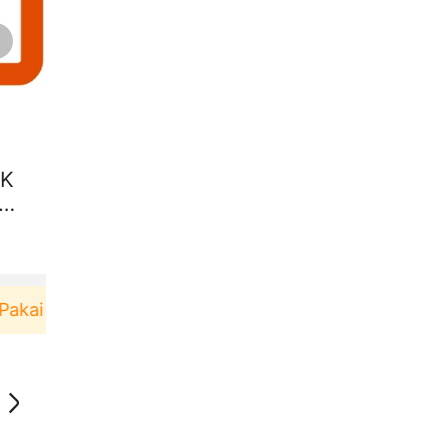
 K
A
ai！
Pengguna baru berbelanja di aplikasi Akulaku